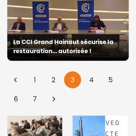
La CCI Grand Hainaut sécurise la
restauration… autorisée !
1
2
3
4
5
6
7