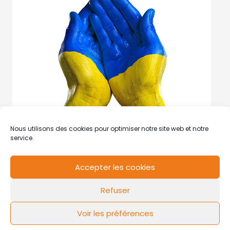
Nous utilisons des cookies pour optimiser notre site web et notre
service.
Accepter les cookies
RCS de Valenciennes N° SIRET
N°49178784200039
Refuser
Contact
Mentions légales
Politique de cookies
Design by
FLOW44
Voir les préférences