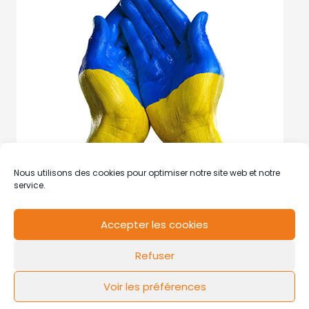
Nous utilisons des cookies pour optimiser notre site web et notre
service.
Accepter les cookies
RCS de Valenciennes N° SIRET
N°49178784200039
Refuser
Contact
Mentions légales
Politique de cookies
Design by
FLOW44
Voir les préférences