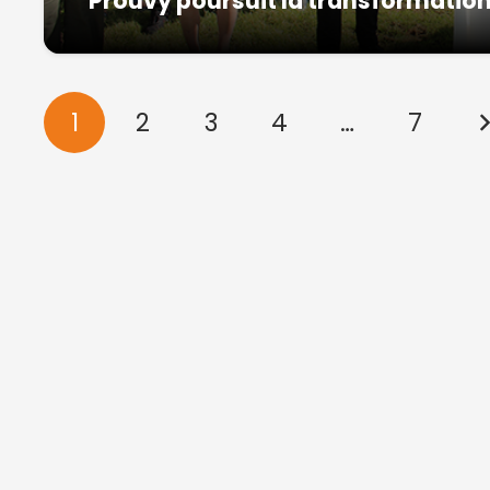
Prouvy poursuit la transformation
1
2
3
4
…
7