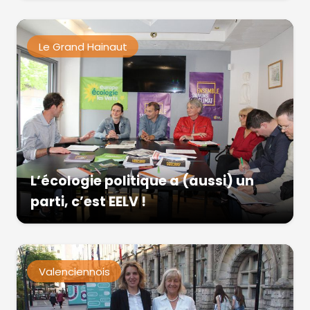
Le Grand Hainaut
L’écologie politique a (aussi) un
parti, c’est EELV !
Valenciennois