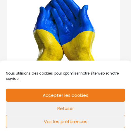
Nous utilisons des cookies pour optimiser notre site web et notre
service.
Accepter les cookies
RCS de Valenciennes N° SIRET
N°49178784200039
Refuser
Contact
Mentions légales
Politique de cookies
Design by
FLOW44
Voir les préférences