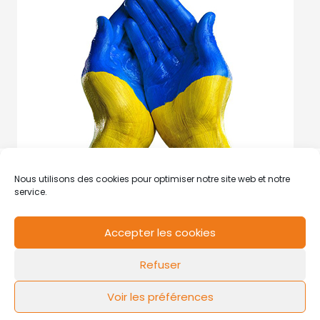
Nous utilisons des cookies pour optimiser notre site web et notre
service.
Accepter les cookies
RCS de Valenciennes N° SIRET
N°49178784200039
Refuser
Contact
Mentions légales
Politique de cookies
Design by
FLOW44
Voir les préférences