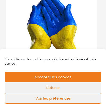
Nous utilisons des cookies pour optimiser notre site web et notre
service.
Accepter les cookies
RCS de Valenciennes N° SIRET
N°49178784200039
Refuser
Contact
Mentions légales
Politique de cookies
Design by
FLOW44
Voir les préférences