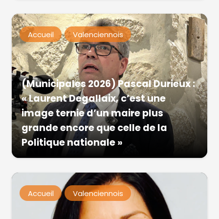
Accueil
Valenciennois
(Municipales 2026) Pascal Durieux :
« Laurent Degallaix, c’est une
image ternie d’un maire plus
grande encore que celle de la
Politique nationale »
Accueil
Valenciennois