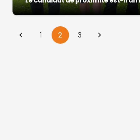
Le candidat de proximité est-il un 
1
2
3