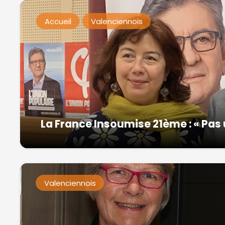
Accueil
Valenciennois
La France Insoumise 21ème : « Pas 
Valenciennois