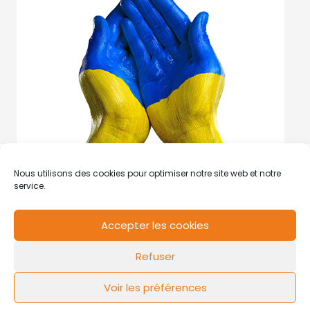
Nous utilisons des cookies pour optimiser notre site web et notre
service.
Accepter les cookies
RCS de Valenciennes N° SIRET
N°49178784200039
Refuser
Contact
Mentions légales
Politique de cookies
Design by
FLOW44
Voir les préférences