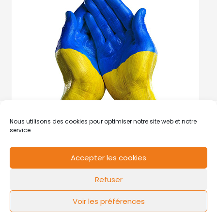
Nous utilisons des cookies pour optimiser notre site web et notre
service.
Accepter les cookies
RCS de Valenciennes N° SIRET
N°49178784200039
Refuser
Contact
Mentions légales
Politique de cookies
Design by
FLOW44
Voir les préférences