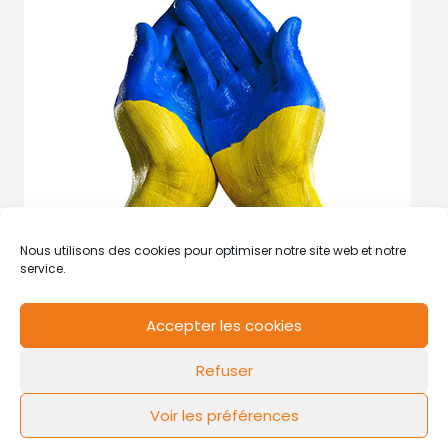
Nous utilisons des cookies pour optimiser notre site web et notre
service.
Accepter les cookies
RCS de Valenciennes N° SIRET
N°49178784200039
Refuser
Contact
Mentions légales
Politique de cookies
Design by
FLOW44
Voir les préférences