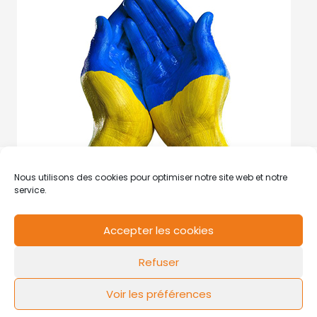
Nous utilisons des cookies pour optimiser notre site web et notre
service.
Accepter les cookies
RCS de Valenciennes N° SIRET
N°49178784200039
Refuser
Contact
Mentions légales
Politique de cookies
Design by
FLOW44
Voir les préférences