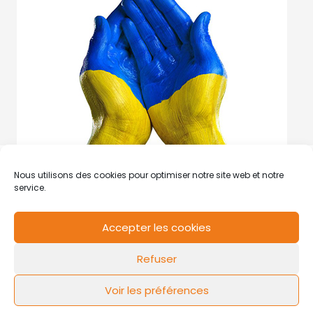
Nous utilisons des cookies pour optimiser notre site web et notre
service.
Accepter les cookies
RCS de Valenciennes N° SIRET
N°49178784200039
Refuser
Contact
Mentions légales
Politique de cookies
Design by
FLOW44
Voir les préférences