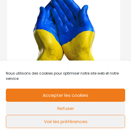
Nous utilisons des cookies pour optimiser notre site web et notre
service.
Accepter les cookies
RCS de Valenciennes N° SIRET
N°49178784200039
Refuser
Contact
Mentions légales
Politique de cookies
Design by
FLOW44
Voir les préférences