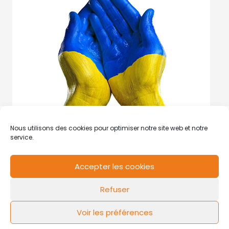
Nous utilisons des cookies pour optimiser notre site web et notre
service.
Accepter les cookies
RCS de Valenciennes N° SIRET
N°49178784200039
Refuser
Contact
Mentions légales
Politique de cookies
Design by
FLOW44
Voir les préférences