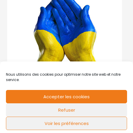
Nous utilisons des cookies pour optimiser notre site web et notre
service.
Accepter les cookies
RCS de Valenciennes N° SIRET
N°49178784200039
Refuser
Contact
Mentions légales
Politique de cookies
Design by
FLOW44
Voir les préférences