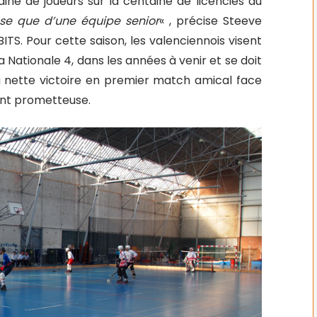
ine de joueurs sur la centaine de licenciés du
pose que d’une équipe senior
« , précise Steeve
TS. Pour cette saison, les valenciennois visent
la Nationale 4, dans les années à venir et se doit
a nette victoire en premier match amical face
ent prometteuse.