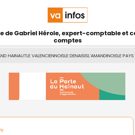
se de Gabriel Hérole, expert-comptable et 
comptes
AND HAINAUT
LE VALENCIENNOIS
LE DENAISIS
L’AMANDINOIS
LE PAYS
y.