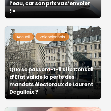
l’eau, car son prix va s’envoler
! »
Accueil
Valenciennois
Que se passera-t-il si le Conseil
d’Etat valide la perte des
mandats électoraux de Laurent
Degallaix ?