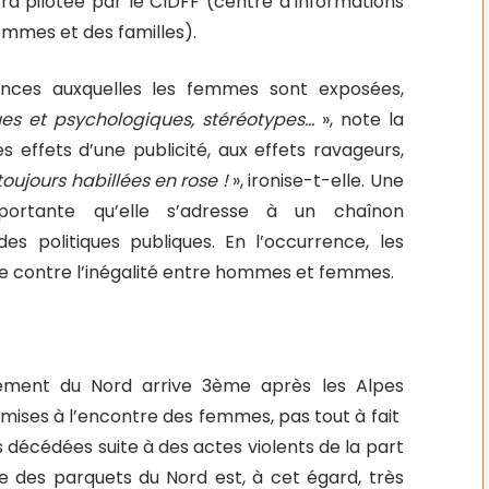
rd pilotée par le CIDFF (centre d’informations
femmes et des familles).
lences auxquelles les femmes sont exposées,
ues et psychologiques, stéréotypes…
», note la
s effets d’une publicité, aux effets ravageurs,
 toujours habillées en rose !
», ironise-t-elle. Une
portante qu’elle s’adresse à un chaînon
es politiques publiques. En l’occurrence, les
tte contre l’inégalité entre hommes et femmes.
artement du Nord arrive 3ème après les Alpes
mises à l’encontre des femmes, pas tout à fait
 décédées suite à des actes violents de la part
tre des parquets du Nord est, à cet égard, très