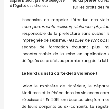
es du préfet du No
Sophie Elizéon, préfète déléguée
à l’égalité des chances
sur les droits des 
L’occasion de rappeler l’étendue des vio
«
comportements sexistes, violences physiq
responsable de la préfecture sans oublier le
imprégnée de sexisme, «
les filles ne sont pas
séance de formation d’autant plus im
incontournable de la mise en application d
délégués du préfet, au premier rang de la lu
Le Nord dans la carte de la violence !
Selon le ministère de l’intérieur, le dép
Maritimes et le Rhône dans les violences com
réjouissant ! En 2015, on récence cinq femmes
de leurs conjoints ou ex-conjoints. Le regis