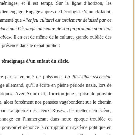
méninges, et il est temps. Sur la ligne d’horizon, les
médien engagé. Engagé auprès de l’écologiste Yannick Jadot,
ommenté que «
l’enjeu culturel est totalement délaissé par ce
place pas l’écologie au centre de son programme pour moi
sable».
Il en est de même de la culture, grande oubliée des
présence dans le débat public !
 témoignage d’un enfant du siècle.
ré par sa volonté de puissance.
La Résistible ascension
e allemand, qu’il a écrite en pleine période nazie, lors de
orique».
Avec Arturo Ui, Torreton
joue la prise de pouvoir
, alors forcément nos pensées vagabondent sur le chemin
nt par La guerre des Deux Roses…Le metteur en scène,
onnage en l’immergeant dans notre époque troublée et
u pouvoir et dénonce la corruption du système politique en