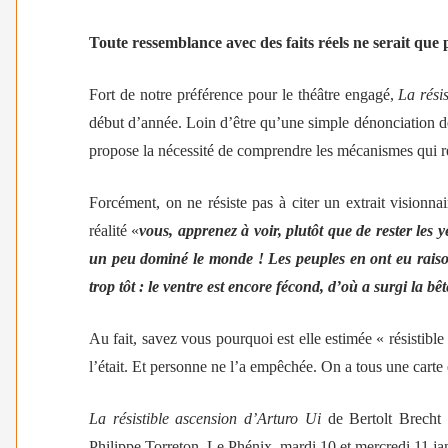
Toute ressemblance avec des faits réels ne serait que 
Fort de notre préférence pour le théâtre engagé,
La rési
début d’année. Loin d’être qu’une simple dénonciation de 
propose la nécessité de comprendre les mécanismes qui r
Forcément, on ne résiste pas à citer un extrait visionna
réalité «
vous, apprenez à voir, plutôt que de rester les 
un peu dominé le monde ! Les peuples en ont eu raison,
trop tôt : le ventre est encore fécond, d’où a surgi la b
Au fait, savez vous pourquoi est elle estimée « résistible
l’était. Et personne ne l’a empêchée. On a tous une car
La résistible ascension d’Arturo Ui
de
Bertolt Brecht
Philippe Torreton. Le
Phénix, mardi 10 et mercredi 11 jan