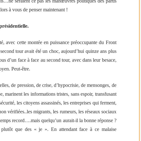
ls…ne seraient ce pas les manœuvres politiques des partis
alors à vous de penser maintenant !
résidentielle.
lité, avec cette montée en puissance préoccupante du Front
econd tour avait été un choc, aujourd’hui quinze ans plus
 tous d’un face à face au second tour, avec dans leur besace,
toyen. Peut-être.
les, de pression, de crise, d’hypocrisie, de mensonges, de
, marinent les informations tristes, sans espoir, transfusant
insécurité, les citoyens assassinés, les entreprises qui ferment,
non vérifiées..les migrants, les rumeurs, les réseaux sociaux
n temps record….mais quelqu’un aurait-il la bonne réponse ?
 plutôt que des « je ». En attendant face à ce malaise