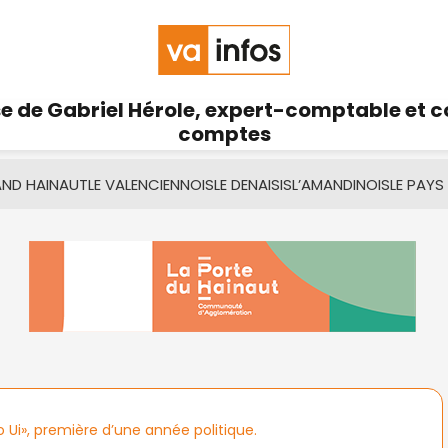
se de Gabriel Hérole, expert-comptable et 
comptes
AND HAINAUT
LE VALENCIENNOIS
LE DENAISIS
L’AMANDINOIS
LE PAYS
ro Ui», première d’une année politique.