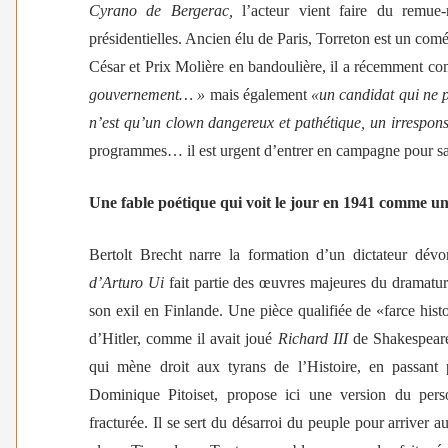
Cyrano de Bergerac,
l’acteur vient faire du remue-
présidentielles. Ancien élu de Paris, Torreton est un co
César et Prix Molière en bandoulière, il a récemment c
gouvernement… »
mais également
«un candidat qui ne 
n’est qu’un clown dangereux et pathétique, un irrespon
programmes… il est urgent d’entrer en campagne pour sa 
Une fable poétique qui voit le jour en 1941 comme un
Bertolt Brecht narre la formation d’un dictateur dévo
d’Arturo Ui
fait partie des œuvres majeures du dramaturg
son exil en Finlande.
Une pièce qualifiée de «farce hist
d’Hitler, comme il avait joué
Richard III
de Shakespeare
qui mène droit aux tyrans de l’Histoire, en passa
Dominique Pitoiset,
propose ici une version du pers
fracturée.
Il s
e sert du désarroi du peuple pour arriver a