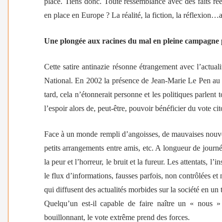
place.
Tiens donc. Toute ressemblance avec des faits rée
en place en Europe ? La réalité, la fiction, la réflexion…
Une plongée aux racines du mal en pleine campagne p
Cette satire antinazie résonne étrangement avec l’actua
National. En 2002 la présence de Jean-Marie Le Pen au s
tard, cela n’étonnerait personne et les politiques parlent
l’espoir alors de, peut-être, pouvoir bénéficier du vote ci
Face à un monde rempli d’angoisses, de mauvaises nouvel
petits arrangements entre amis, etc. A longueur de journée
la peur et l’horreur, le bruit et la fureur. Les attentats, l’
le flux d’informations, fausses parfois, non contrôlées et 
qui diffusent des actualités morbides sur la société en u
Quelqu’un est-il capable de faire naître un « nous »
bouillonnant, le vote extrême prend des forces.