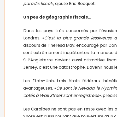
paradis fiscal
», ajoute Eric Bocquet.
Un peu de géographie fiscale…
Dans les pays très concernés par l’évasion
Londres. «
C’est la plus grande lessiveuse
discours de Theresa May, encouragé par Donal
sont extrêmement inquiétantes. La menace d’u
Si l’Angleterre devient aussi attractive f
Jersey, c’est une catastrophe. L’avenir nous l
Les Etats-Unis, trois états fédéraux bénéfi
avantageuses. «
Ce sont le Nevada, leWyomin
cotés à Wall Street sont enregistrées
», précis
Les Caraïbes ne sont pas en reste avec les 
Shore est aussi courant que l’ouverture d’un 