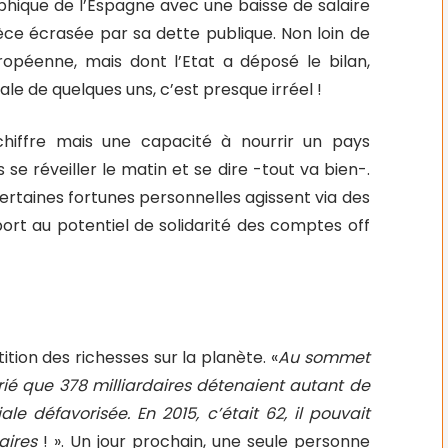
trophique de l’Espagne avec une baisse de salaire
rèce écrasée par sa dette publique. Non loin de
uropéenne, mais dont l’Etat a déposé le bilan,
le de quelques uns, c’est presque irréel !
 chiffre mais une capacité à nourrir un pays
se réveiller le matin et se dire -tout va bien-.
ertaines fortunes personnelles agissent via des
port au potentiel de solidarité des comptes off
tion des richesses sur la planète. «
Au sommet
rié que 378 milliardaires détenaient autant de
e défavorisée. En 2015, c’était 62, il pouvait
aires
! ». Un jour prochain, une seule personne