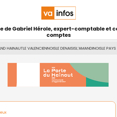
se de Gabriel Hérole, expert-comptable et 
comptes
AND HAINAUT
LE VALENCIENNOIS
LE DENAISIS
L’AMANDINOIS
LE PAYS
yeux