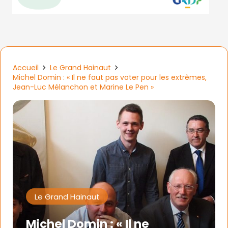
Accueil
Le Grand Hainaut
Michel Domin : « Il ne faut pas voter pour les extrêmes,
Jean-Luc Mélanchon et Marine Le Pen »
Le Grand Hainaut
Michel Domin : « Il ne