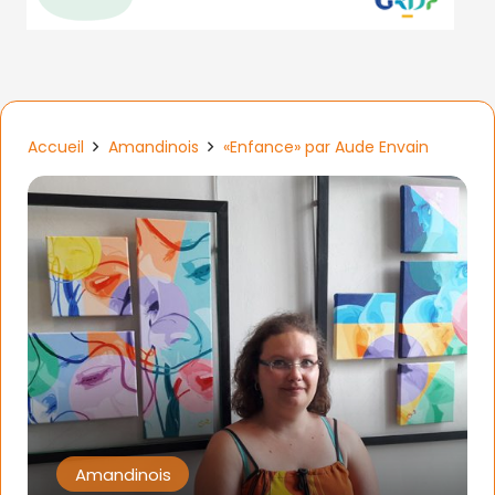
Accueil
Amandinois
«Enfance» par Aude Envain
Amandinois