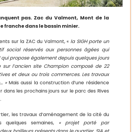
anquent pas. Zac du Valmont, Mont de la
e franche dans le bassin minier.
ents sur la ZAC du Valmont, «
la SIGH porte un
f social réservés aux personnes âgées qui
IGH qui propose également depuis quelques jours
e sur l’ancien site Champion composé de 22
ives et deux ou trois commerces. Les travaux
e… »
Mais aussi la construction d’une résidence
 dans les prochains jours sur le parc des Rives
.
artier, les travaux d’aménagement de la cité du
s quelques semaines,
« projet porté par
eux bailleurs présents dans le quartier, SIA et