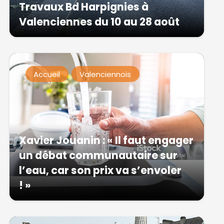
Travaux Bd Harpignies à
Valenciennes du 10 au 28 août
Accueil
Valenciennois
Xavier Jouanin : « Il faut engager
un débat communautaire sur
l’eau, car son prix va s’envoler
! »