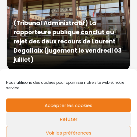
(Tribunal Administratif) La
rapporteure publique conclut au
rejet des deux recours de Laurent
Degallaix (jugement le vendredi 03
juillet)
Nous utilisons des cookies pour optimiser notre site web et notre
service.
Accepter les cookies
RCS de Valenciennes N° SIRET
N°49178784200039
Refuser
Contact
Mentions légales
Politique de cookies
Design by
FLOW44
Voir les préférences