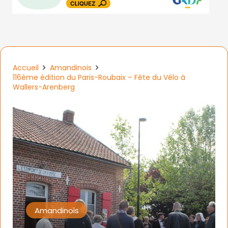
Accueil
Amandinois
116ème édition du Paris-Roubaix – Fête du Vélo à
Wallers-Arenberg
Amandinois