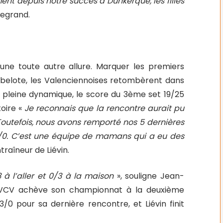
nt depuis notre succès à Dunkerque, les filles
Legrand.
 une toute autre allure. Marquer les premiers
 rebelote, les Valenciennoises retombèrent dans
n pleine dynamique, le score du 3ème set 19/25
toire «
Je reconnais que la rencontre aurait pu
Toutefois, nous avons remporté nos 5 dernières
 3/0. C’est une équipe de mamans qui a eu des
ntraîneur de Liévin.
3 à l’aller et 0/3 à la maison
», souligne Jean-
VCV achève son championnat à la deuxième
/0 pour sa dernière rencontre, et Liévin finit