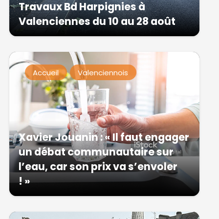
Travaux Bd Harpignies à
Valenciennes du 10 au 28 août
Accueil
Valenciennois
Xavier Jouanin : « Il faut engager
un débat communautaire sur
l’eau, car son prix va s’envoler
! »