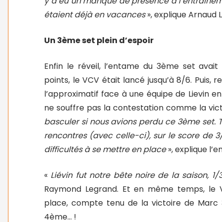
y a eu un manque de présence à l’entraîneme
étaient déjà en vacances
», explique Arnaud 
Un 3ème set plein d’espoir
Enfin le réveil, l’entame du 3ème set avait
points, le VCV était lancé jusqu’à 8/6. Puis,
l’approximatif face à une équipe de Lievin e
ne souffre pas la contestation comme la vic
basculer si nous avions perdu ce 3ème set. 
rencontres (avec celle-ci), sur le score de
difficultés à se mettre en place
», explique l’e
«
Liévin fut notre bête noire de la saison, 1/
Raymond Legrand. Et en même temps, le 
place, compte tenu de la victoire de Marc 3
4ème… !