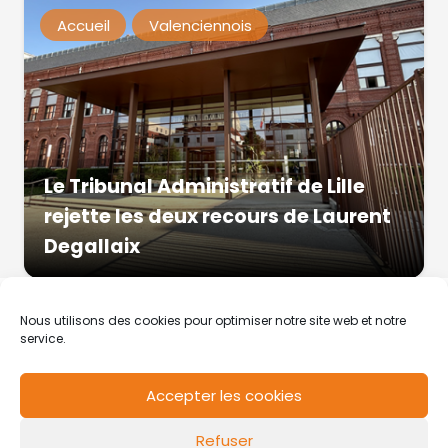
Accueil
Valenciennois
Le Tribunal Administratif de Lille
rejette les deux recours de Laurent
Degallaix
Nous utilisons des cookies pour optimiser notre site web et notre
service.
Accepter les cookies
RCS de Valenciennes N° SIRET
N°49178784200039
Refuser
Contact
Mentions légales
Politique de cookies
Design by