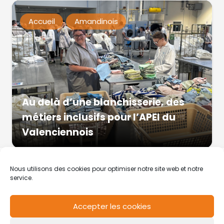
Accueil
Amandinois
Au delà d’une blanchisserie, des
métiers inclusifs pour l’APEI du
Valenciennois
Nous utilisons des cookies pour optimiser notre site web et notre
service.
Accepter les cookies
RCS de Valenciennes N° SIRET
N°49178784200039