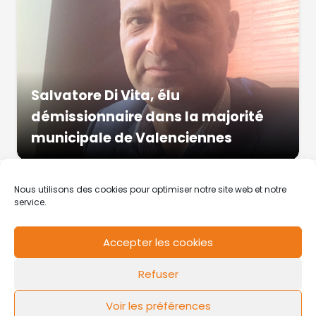
Salvatore Di Vita, élu
démissionnaire dans la majorité
municipale de Valenciennes
Nous utilisons des cookies pour optimiser notre site web et notre
service.
Accepter les cookies
RCS de Valenciennes N° SIRET
N°49178784200039
Refuser
Contact
Mentions légales
Politique de cookies
Design by
FLOW44
Voir les préférences