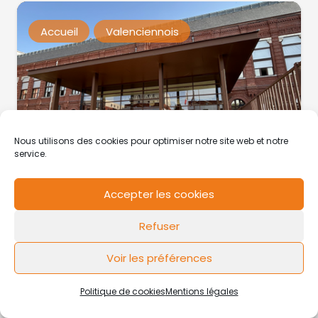
Accueil
Valenciennois
Nous utilisons des cookies pour optimiser notre site web et notre
Le Tribunal Administratif de Lille
service.
rejette les deux recours de Laurent
Degallaix
Accepter les cookies
Refuser
Voir les préférences
Accueil
Valenciennois
Politique de cookies
Mentions légales