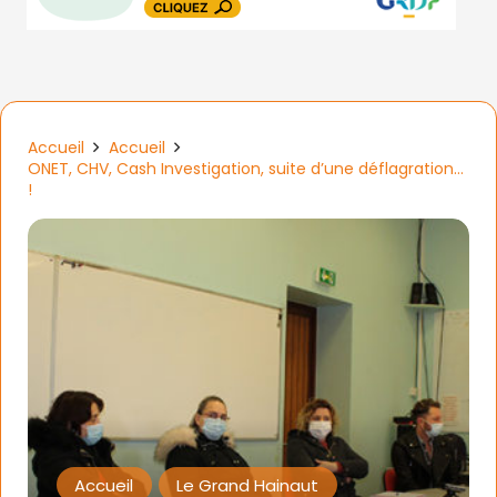
Accueil
Accueil
ONET, CHV, Cash Investigation, suite d’une déflagration…
!
Accueil
Le Grand Hainaut