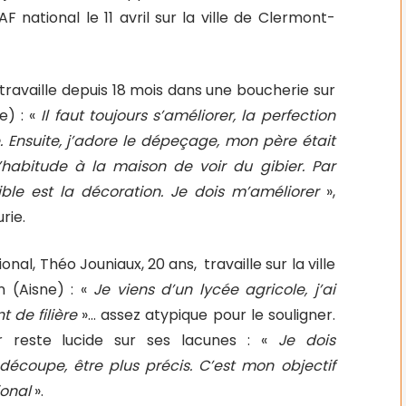
F national le 11 avril sur la ville de Clermont-
, travaille depuis 18 mois dans une boucherie sur
e) : «
Il faut toujours s’améliorer, la perfection
. Ensuite, j’adore le dépeçage, mon père était
l’habitude à la maison de voir du gibier. Par
ible est la décoration. Je dois m’améliorer
»,
rie.
ional, Théo Jouniaux, 20 ans,
travaille sur la ville
n (Aisne) : «
Je viens d’un lycée agricole, j’ai
de filière
»… assez atypique pour le souligner.
r reste lucide sur ses lacunes : «
Je dois
découpe, être plus précis. C’est mon objectif
ional
».