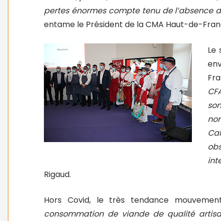
pertes énormes compte tenu de l’absence de
entame le Président de la CMA Haut-de-Fran
Le 
en
Fra
CFA
so
no
Ca
ob
int
Rigaud.
Hors Covid, le très tendance mouvemen
consommation de viande de qualité artisan