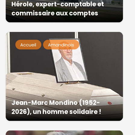
Hérole, expert-comptable et
commissaire aux comptes
Accueil
Amandinois
Jean-Marc Mondino (1952-
2026), un homme solidaire !