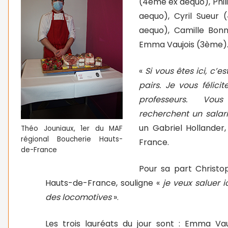
(4ème ex aequo), Phil
aequo), Cyril Sueur
aequo), Camille Bon
Emma Vaujois (3ème)
«
Si vous êtes ici, c’
pairs. Je vous félic
professeurs. Vous 
recherchent un salari
un Gabriel
Hollander
Théo Jouniaux, 1er du MAF
régional Boucherie Hauts-
France.
de-France
Pour sa part Christo
Hauts-de-France, souligne «
je veux saluer 
des locomotives
».
Les trois lauréats du jour sont : Emma Va