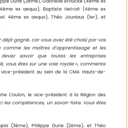
ippe Durie (2ème), Gabrielle Broucke (4ème ex
 (4ème ex aequo), Baptiste Hetroit (4ème ex
net 4ème ex aequo), Théo Jouniaux (1er), et
.
est déjà gagné, car vous avez été choisi par vos
ite comme les maîtres d’apprentissage et les
devez savoir que toutes les entreprises
é, vous êtes sur une voie royale
», commente
, vice-président au sein de la CMA Hauts-de-
phe Coulon, le vice-président à la Région des
ici les compétences, un savoir-faire. Vous êtes
ujois (3ème), Philippe Durie (2ème), et Théo