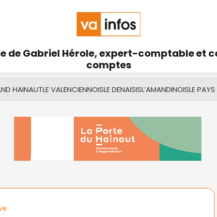
se de Gabriel Hérole, expert-comptable et 
comptes
AND HAINAUT
LE VALENCIENNOIS
LE DENAISIS
L’AMANDINOIS
LE PAYS
ve