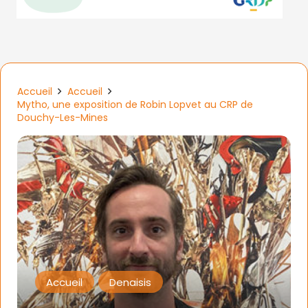
Accueil
Accueil
Mytho, une exposition de Robin Lopvet au CRP de
Douchy-Les-Mines
Accueil
Denaisis