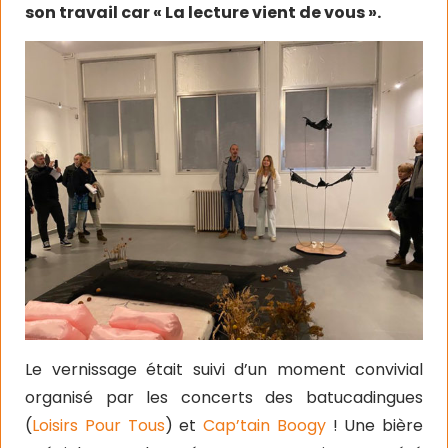
son travail car « La lecture vient de vous ».
Le vernissage était suivi d’un moment convivial
organisé par les concerts des batucadingues
(
Loisirs Pour Tous
) et
Cap’tain Boogy
! Une bière