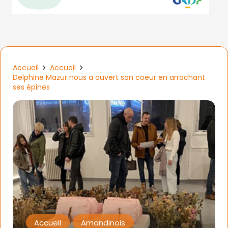
Accueil
Accueil
Delphine Mazur nous a ouvert son coeur en arrachant
ses épines
Accueil
Amandinois