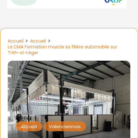
Accueil
Accueil
La CMA Formation muscle sa filière automobile sur
Trith-st-Léger
Accueil
Valenciennois