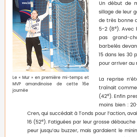
Un début de m
sillage de leur 
de très bonne q
e
5-2 (8
). Avec 
pas grand-cho
barbelés devant
15 dans les 30 
pour arriver au 
Le « Mur » en première mi-temps et
La reprise n’
MVP amandinoise de cette 16e
traînait comme 
journée
e
(42
). Enfin pr
moins bien : 20
Cren, qui succédait à Tonds pour l’action, avait
e
16 (52
). Fatiguées par leur grosse débauche 
peur jusqu’au buzzer, mais gardaient le mini