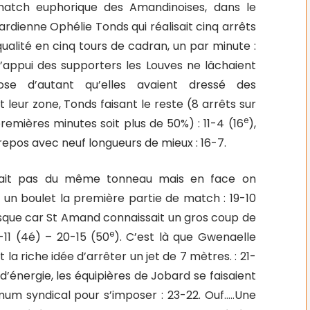
atch euphorique des Amandinoises, dans le
gardienne Ophélie Tonds qui réalisait cinq arrêts
ualité en cinq tours de cadran, un par minute :
l’appui des supporters les Louves ne lâchaient
se d’autant qu’elles avaient dressé des
 leur zone, Tonds faisant le reste (8 arrêts sur
e
premières minutes soit plus de 50%) : 11-4 (16
),
repos avec neuf longueurs de mieux : 16-7.
était pas du même tonneau mais en face on
un boulet la première partie de match : 19-10
esque car St Amand connaissait un gros coup de
e
-11 (4é) – 20-15 (50
). C’est là que Gwenaelle
 la riche idée d’arrêter un jet de 7 mètres. : 21-
d’énergie, les équipières de Jobard se faisaient
mum syndical pour s’imposer : 23-22. Ouf…..Une