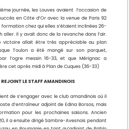
ième journée, les Louves avaient
l’occasion de
succès en Côte d’Or avec la venue de Paris 92
e formation chez qui elles s’étaient inclinées 26-
 aller. Il y avait donc de la revanche dans l’air.
 victoire allait être très appréciable au plan
sque Toulon a été mangé sur son parquet,
 par l’ogre messin 16-33, et que Mérignac a
ère cet après midi à Plan de Cuques (36-33)
 REJOINT LE STAFF AMANDINOIS
ient de s’engager avec le club amandinois où il
oste d’entraîneur adjoint de Edina Borsos, mais
formation pour les prochaines saisons. Ancien
20, il a ensuite dirigé Sambre-Avesnois pendant
 Buzau en Roumanie en tant qu’adjoint de Pablo