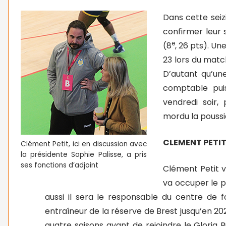
Dans cette seiz
confirmer leur 
e
(8
, 26 pts). Un
23 lors du match
D’autant qu’une
comptable pui
vendredi soir,
mordu la poussi
CLEMENT PETIT
Clément Petit, ici en discussion avec
la présidente Sophie Palisse, a pris
ses fonctions d’adjoint
Clément Petit v
va occuper le p
aussi il sera le responsable du centre de 
entraîneur de la réserve de Brest jusqu’en 20
quatre saisons avant de rejoindre le Gloria