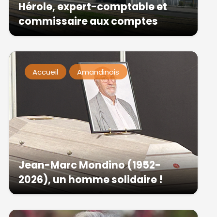
Hérole, expert-comptable et
commissaire aux comptes
Accueil
Amandinois
Jean-Marc Mondino (1952-
2026), un homme solidaire !