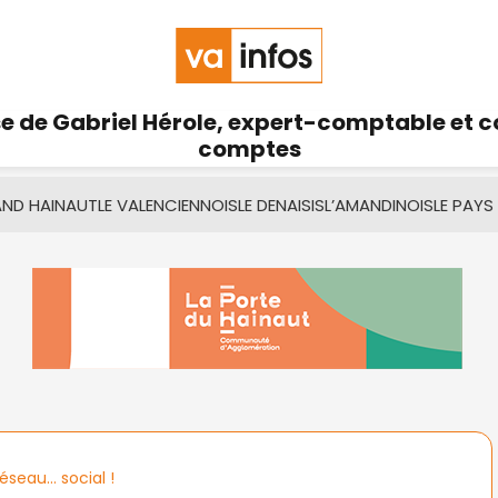
se de Gabriel Hérole, expert-comptable et 
comptes
AND HAINAUT
LE VALENCIENNOIS
LE DENAISIS
L’AMANDINOIS
LE PAYS
éseau… social !