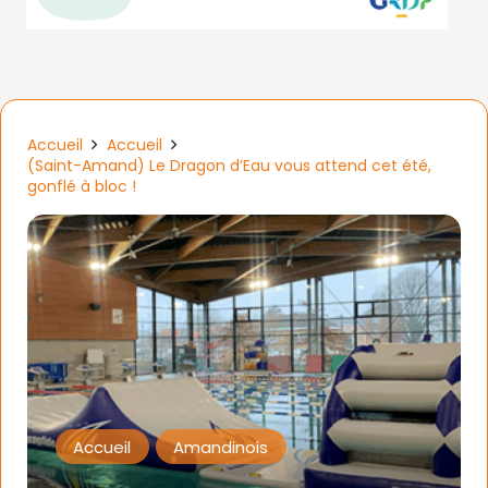
Accueil
Accueil
(Saint-Amand) Le Dragon d’Eau vous attend cet été,
gonflé à bloc !
Accueil
Amandinois