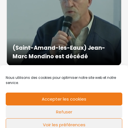
(Saint-Amand-les-Eaux) Jean-
Marc Mondino est décédé
Nous utilisons des cookies pour optimiser notre site web et notre
service.
Accepter les cookies
RCS de Valenciennes N° SIRET
N°49178784200039
Refuser
Contact
Mentions légales
Politique de cookies
Design by
FLOW44
Voir les préférences