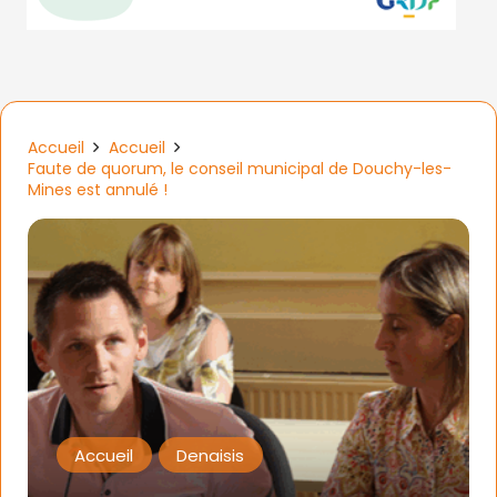
Accueil
Accueil
Faute de quorum, le conseil municipal de Douchy-les-
Mines est annulé !
Accueil
Denaisis