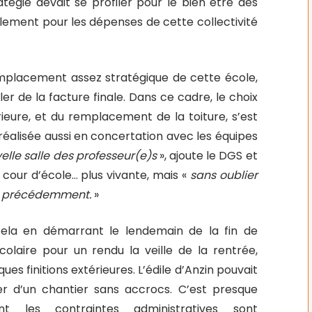
tégie devait se profiler pour le bien être des
lement pour les dépenses de cette collectivité
mplacement assez stratégique de cette école,
er de la facture finale. Dans ce cadre, le choix
eure, et du remplacement de la toiture, s’est
éalisée aussi en concertation avec les équipes
elle salle des professeur(e)s
», ajoute le DGS et
cour d’école… plus vivante, mais «
sans oublier
es précédemment.
»
cela en démarrant le lendemain de la fin de
colaire pour un rendu la veille de la rentrée,
ues finitions extérieures. L’édile d’Anzin pouvait
ter d’un chantier sans accrocs. C’est presque
nt les contraintes administratives sont