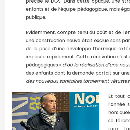
précise le DGS. Dans cette optique, une stra
enfants et de l’équipe pédagogique, mais éga
publique.
Evidemment, compte tenu du coût et de l’e
une construction neuve était exclue sans parl
de la pose d’une enveloppe thermique extéri
imposée rapidement. Cette rénovation s’est r
pédagogiques «
d’où la réalisation d’une nouv
des enfants dont la demande portait sur une 
des nouveaux sanitaires totalement vétust
Et tout 
l’année s
hors quelq
se félici
rare ta