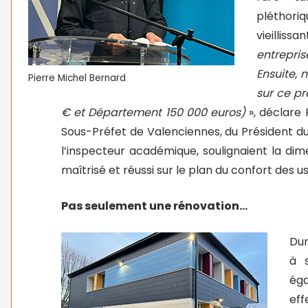
pléthor
vieillissa
entrepris
Ensuite, 
Pierre Michel Bernard
sur ce pr
€ et Département 150 000 euros)
», déclare 
Sous-Préfet de Valenciennes, du Président d
l’inspecteur académique, soulignaient la di
maîtrisé et réussi sur le plan du confort des u
Pas seulement une rénovation…
Dur
à s
ég
ef