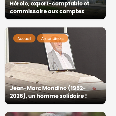
Hérole, expert-comptable et
commissaire aux comptes
Accueil
Amandinois
Jean-Marc Mondino (1952-
2026), un homme solidaire !