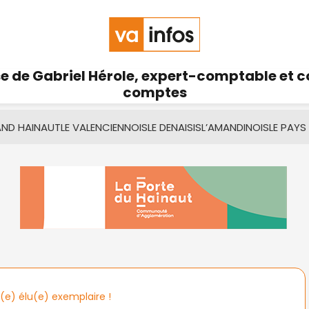
se de Gabriel Hérole, expert-comptable et 
comptes
AND HAINAUT
LE VALENCIENNOIS
LE DENAISIS
L’AMANDINOIS
LE PAYS
(e) élu(e) exemplaire !