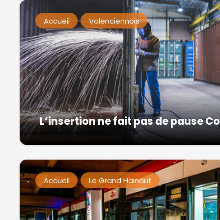
Accueil
Valenciennois
L’insertion ne fait pas de pause C
Accueil
Le Grand Hainaut