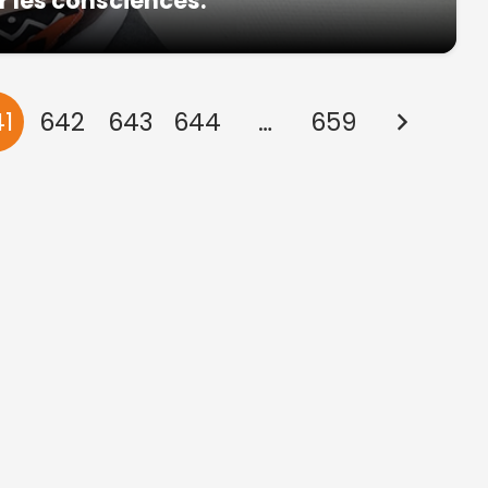
er les consciences.
41
642
643
644
…
659