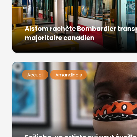
Alstom rachète Bombardier transp
majoritaire canadien
Accueil
Amandinois