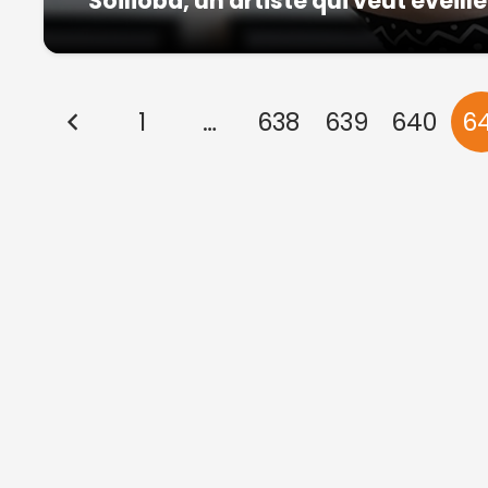
Soilioba, un artiste qui veut éveill
1
…
638
639
640
6