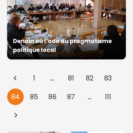
Denain où l’ode au pragmatisme
politique local
1
…
81
82
83
84
85
86
87
…
111