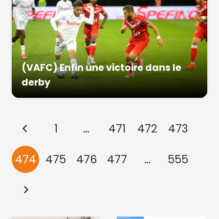
(VAFC) Enfin une victoire dans le
derby
1
…
471
472
473
474
475
476
477
…
555