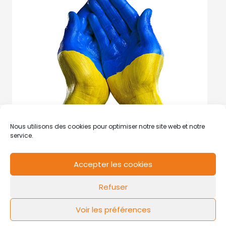
Nous utilisons des cookies pour optimiser notre site web et notre
service.
Accepter les cookies
RCS de Valenciennes N° SIRET
N°49178784200039
Refuser
Contact
Mentions légales
Politique de cookies
Design by
FLOW44
Voir les préférences