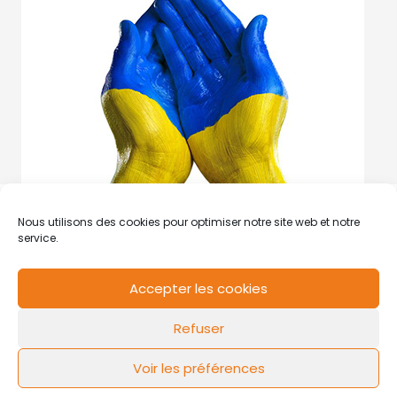
Nous utilisons des cookies pour optimiser notre site web et notre
service.
Accepter les cookies
RCS de Valenciennes N° SIRET
N°49178784200039
Refuser
Contact
Mentions légales
Politique de cookies
Design by
FLOW44
Voir les préférences