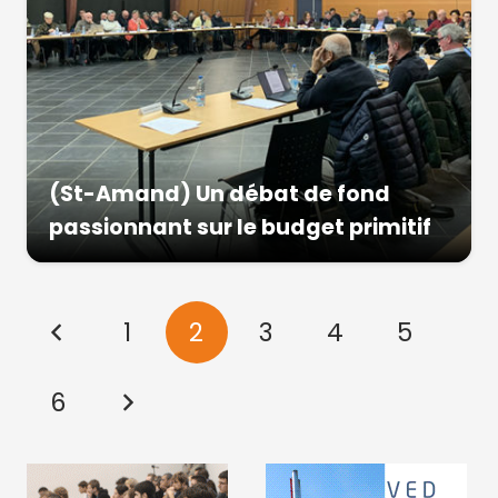
(St-Amand) Un débat de fond
passionnant sur le budget primitif
1
2
3
4
5
6